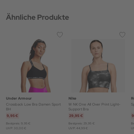
Ähnliche Produkte
Under Armour
Nike
R
Crossback Low Bra Damen Sport
W NK One All Over Print Light-
S
BH
Support Bra
9,95 €
29,95 €
9
Bestpreis: 9,95 €
Bestpreis: 29,95 €
Be
UVP: 30,00 €
UVP: 44,99 €
U