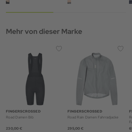
Mehr von dieser Marke
FINGERSCROSSED
FINGERSCROSSED
F
Road Damen Bib
Road Rain Damen Fahrradjacke
R
F
230,00 €
295,00 €
6