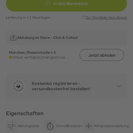
In den Warenkorb
Lieferung in 1-2 Werktagen
Zur Merkliste hinzufügen
Abholung im Store -
Click & Collect
München | Rosenstraße 1-5
Jetzt abholen
1 Stück verfügbar,
Untergeschoss
Kostenlos registrieren -
versandkostenfrei bestellen!
Eigenschaften
Atmungsaktiv
Schnelltrocknend
Kompressionswirkung