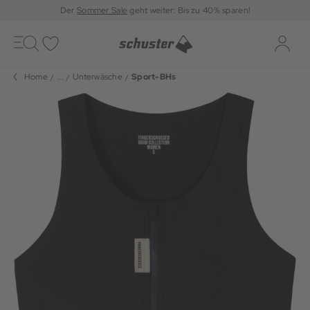
Der
Sommer Sale
geht weiter: Bis zu 40% sparen!
Toggle
navigation
Merkliste
Log-i
Home
...
Unterwäsche
Sport-BHs