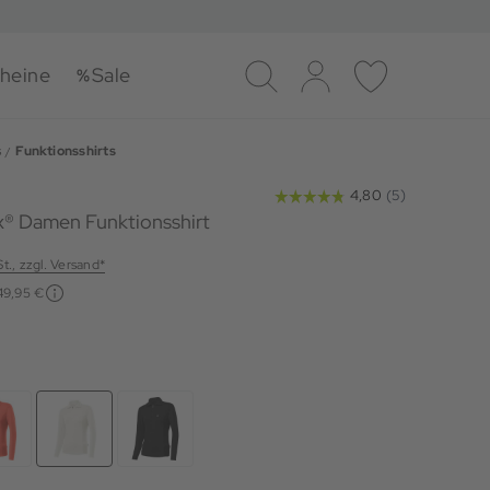
heine
Sale
Suche
Log-in
Merkliste
s
Funktionsshirts
ex® Damen Funktionsshirt
St., zzgl. Versand*
49,95 €