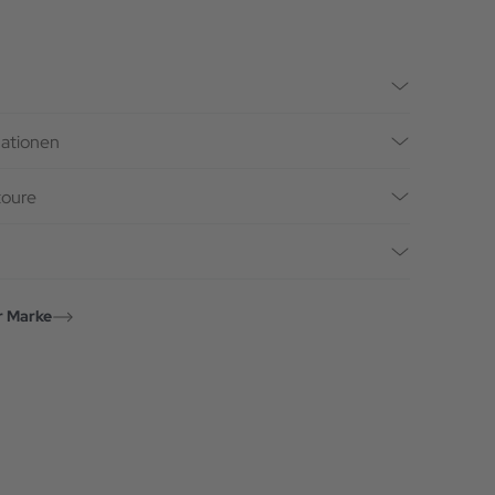
mationen
toure
r Marke