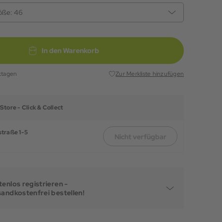
öße:
46
In den Warenkorb
ktagen
Zur Merkliste hinzufügen
Store -
Click & Collect
traße 1-5
Nicht verfügbar
enlos registrieren -
sandkostenfrei bestellen!