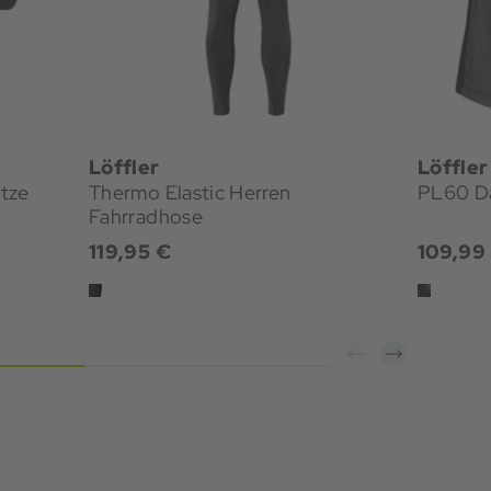
Löffler
Löffler
tze
Thermo Elastic Herren
PL60 D
Fahrradhose
119,95 €
109,99