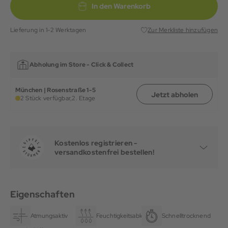
In den Warenkorb
Lieferung in 1-2 Werktagen
Zur Merkliste hinzufügen
Abholung im Store -
Click & Collect
München | Rosenstraße 1-5
Jetzt abholen
2 Stück verfügbar,
2. Etage
Kostenlos registrieren -
versandkostenfrei bestellen!
Eigenschaften
Atmungsaktiv
Feuchtigkeitsableitend
Schnelltrocknend