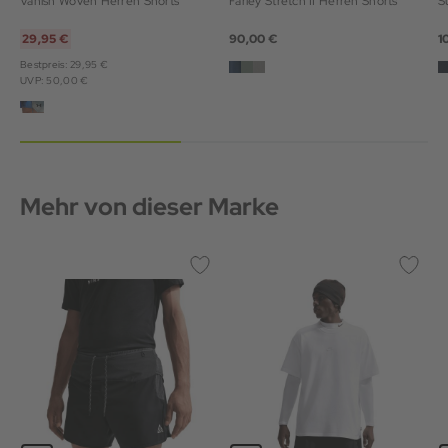
Vanish Woven Herren Shorts
Farley Stretch II Herren Shorts
S
29,95 €
90,00 €
1
Bestpreis: 29,95 €
UVP: 50,00 €
Mehr von dieser Marke