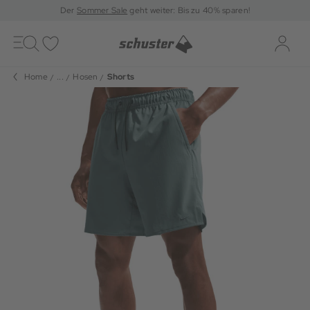
Der
Sommer Sale
geht weiter: Bis zu 40% sparen!
Toggle
navigation
Merkliste
Log-i
Home
...
Hosen
Shorts