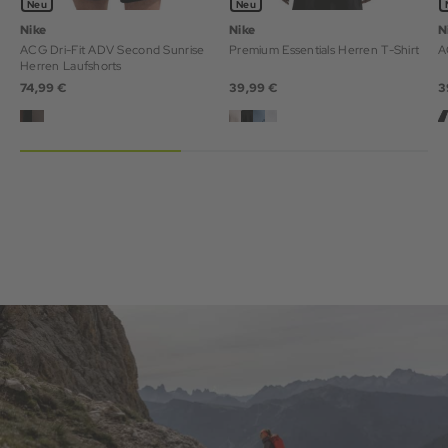
Neu
Neu
Nike
Nike
N
ACG Dri-Fit ADV Second Sunrise
Premium Essentials Herren T-Shirt
A
Herren Laufshorts
74,99 €
39,99 €
3