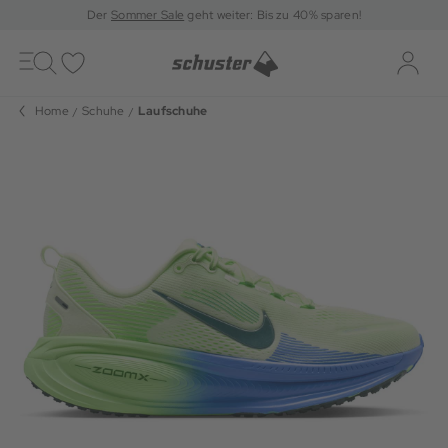
Der
Sommer Sale
geht weiter: Bis zu 40% sparen!
Toggle
navigation
Merkliste
Log-i
Home
Schuhe
Laufschuhe