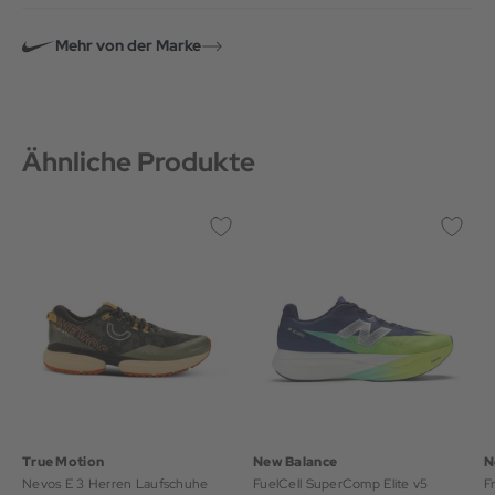
Mehr von der Marke
Ähnliche Produkte
True Motion
New Balance
N
Nevos E 3 Herren Laufschuhe
FuelCell SuperComp Elite v5
F