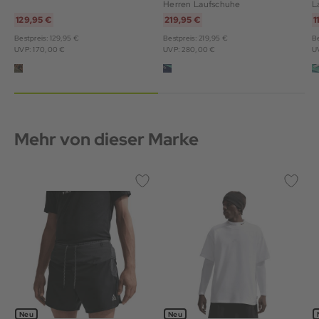
Herren Laufschuhe
L
129,95 €
219,95 €
1
Bestpreis: 129,95 €
Bestpreis: 219,95 €
Be
UVP: 170,00 €
UVP: 280,00 €
U
Mehr von dieser Marke
Neu
Neu