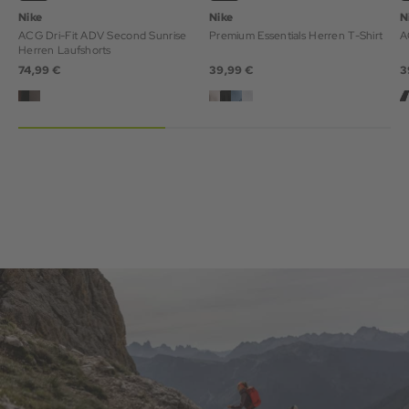
Nike
Nike
N
ACG Dri-Fit ADV Second Sunrise
Premium Essentials Herren T-Shirt
A
Herren Laufshorts
74,99 €
39,99 €
3