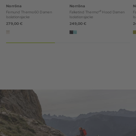
Norröna
Norröna
N
Femund Thermo60 Damen
Falketind Thermo⁴⁰ Hood Damen
F
Isolationsjacke
Isolationsjacke
I
279,00 €
249,00 €
2