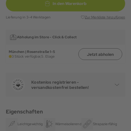
In den Warenkorb
Lieferung in 3-4 Werktagen
Zur Merkliste hinzufügen
Abholung im Store -
Click & Collect
München | Rosenstraße 1-5
Jetzt abholen
3 Stück verfügbar,
5. Etage
Kostenlos registrieren -
versandkostenfrei bestellen!
Eigenschaften
Leichtgewichtig
Wärmeisolierend
Strapazierfähig