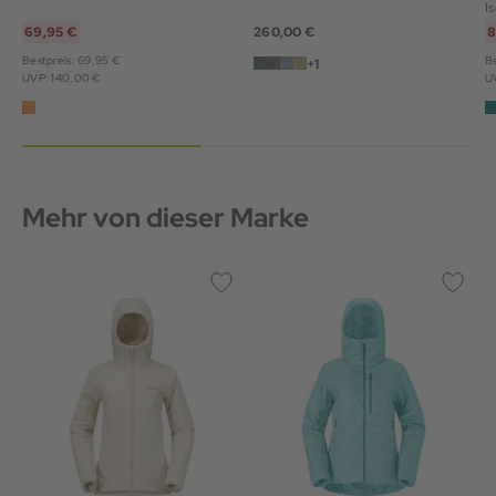
I
69,95 €
260,00 €
8
Bestpreis: 69,95 €
Be
+1
UVP: 140,00 €
U
Mehr von dieser Marke