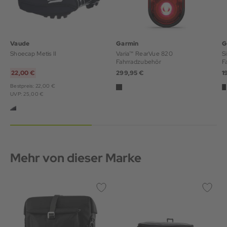
Vaude
Garmin
G
Shoecap Metis II
Varia™ RearVue 820
S
Fahrradzubehör
F
22,00 €
299,95 €
1
Bestpreis: 22,00 €
UVP: 25,00 €
Mehr von dieser Marke