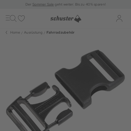
Der
Sommer Sale
geht weiter: Bis zu 40% sparen!
Toggle
navigation
Merkliste
Log-i
Home
Ausrüstung
Fahrradzubehör