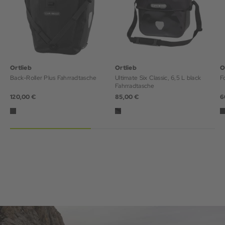
Ortlieb
Ortlieb
O
Back-Roller Plus Fahrradtasche
Ultimate Six Classic, 6,5 L black
F
Fahrradtasche
120,00 €
85,00 €
6