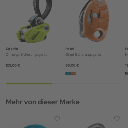
Edelrid
Petzl
P
Ohmega Sicherungsgerät
Grigri Sicherungsgerät
N
125,00 €
95,00 €
1
Mehr von dieser Marke