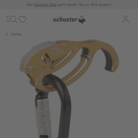
Der
Sommer Sale
geht weiter: Bis zu 40% sparen!
Toggle
navigation
Merkliste
Log-i
Home