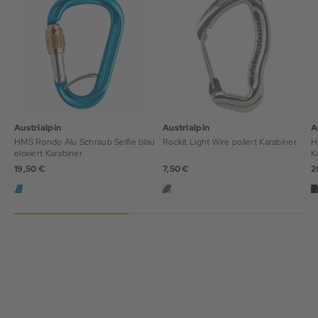
Austrialpin
Austrialpin
A
HMS Rondo Alu Schraub Selfie blau
Rockit Light Wire poliert Karabiner
H
eloxiert Karabiner
K
19,50 €
7,50 €
2