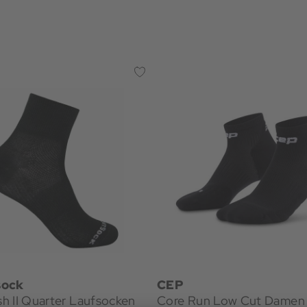
sock
CEP
h II Quarter Laufsocken
Core Run Low Cut Damen