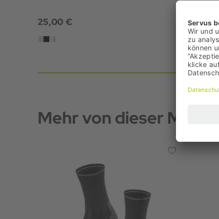
25,00 €
21,95 €
+3
Mehr von dieser Marke