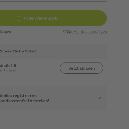
In den Warenkorb
rktagen
Zur Merkliste hinzufügen
Store -
Click & Collect
traße 1-5
Jetzt abholen
ar,
1. Etage
enlos registrieren -
sandkostenfrei bestellen!