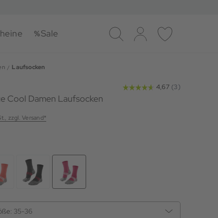
heine
Sale
Suche
Log-in
Merkliste
en
Laufsocken
e Cool Damen Laufsocken
St., zzgl. Versand*
öße:
35-36