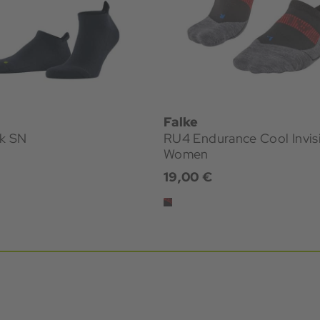
Falke
ck SN
RU4 Endurance Cool Invis
Women
19,00 €