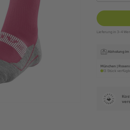
Lieferung in 3-4 We
Abholung im 
München | Rosens
13 Stück verfügb
Kost
ver