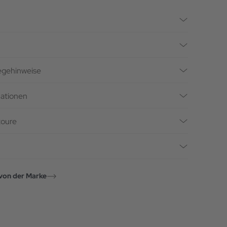
legehinweise
mationen
toure
von der Marke