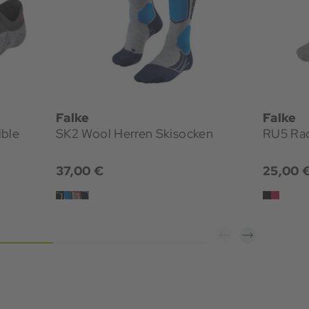
Falke
Falke
ible
SK2 Wool Herren Skisocken
RU5 Ra
37,00 €
25,00 