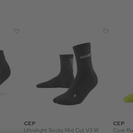
CEP
CEP
Ultralight Socks Mid Cut V3 W
Core Ru