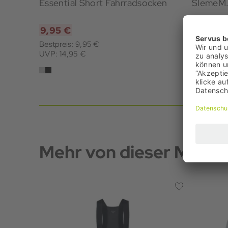
Essential Short Fahrradsocken
SlemeM.
9,95 €
9,95 €
Bestpreis: 9,95 €
Bestpreis:
UVP: 14,95 €
UVP: 13,0
Mehr von dieser Marke