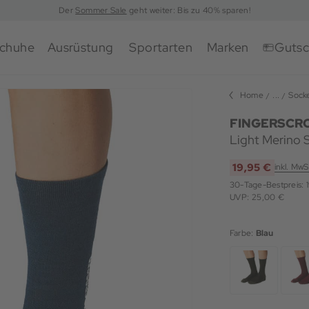
Der
Sommer Sale
geht weiter: Bis zu 40% sparen!
chuhe
Ausrüstung
Sportarten
Marken
Gutsc
Home
...
Sock
FINGERSCR
Light Merino 
19,95 €
inkl. MwS
30-Tage-Bestpreis:
UVP: 25,00 €
Farbe:
Blau