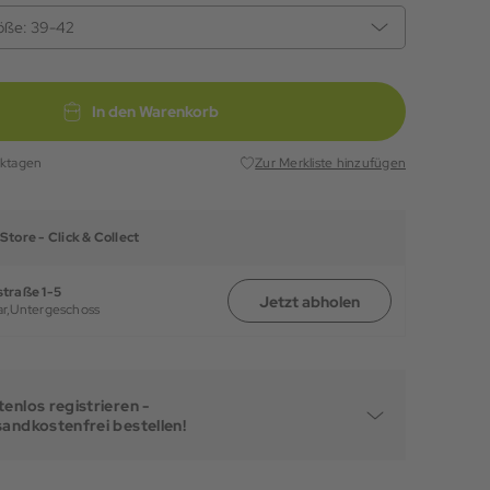
öße:
39-42
In den Warenkorb
rktagen
Zur Merkliste hinzufügen
Store -
Click & Collect
traße 1-5
Jetzt abholen
r,
Untergeschoss
enlos registrieren -
sandkostenfrei bestellen!