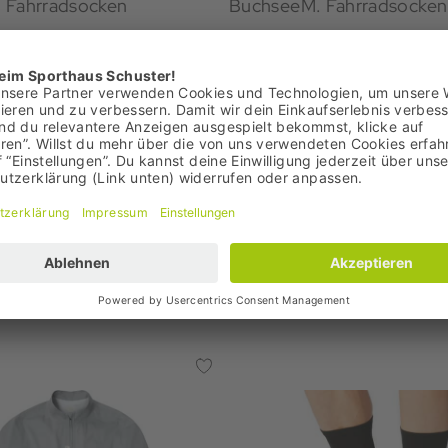
 Fahrradsocken
BuchseeM. Fahrradsocken
11,95 €
 9,95 €
Bestpreis: 11,95 €
0 €
UVP: 15,00 €