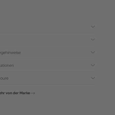
legehinweise
mationen
toure
hr von der Marke