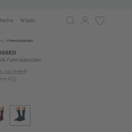
heine
Sale
Suche
Log-in
Merkliste
en
Fahrradsocken
OSSED
Silk Fahrradsocken
t., zzgl. Versand*
19,95 €