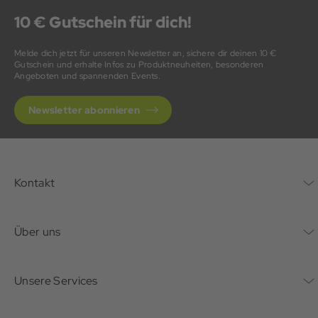
10 € Gutschein für dich!
Melde dich jetzt für unseren Newsletter an, sichere dir deinen 10 €
Gutschein und erhalte Infos zu Produktneuheiten, besonderen
Angeboten und spannenden Events.
Newsletter abonnieren
Kontakt
Kontaktformular
Über uns
Unternehmen
Unsere Services
Nachhaltigkeit
Bonusprogramm