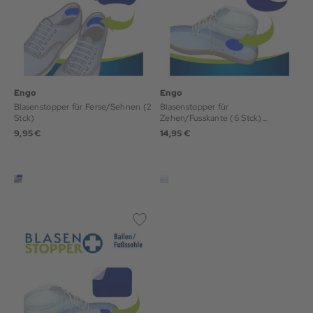
Engo
Engo
Blasenstopper für Ferse/Sehnen (2
Blasenstopper für
Stck)
Zehen/Fusskante (6 Stck)
Blasenpflaster
9,95 €
14,95 €