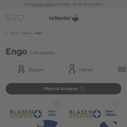
Der
Sommer Sale
geht weiter: Bis zu 40% sparen!
Toggle
navigation
Merkliste
Home
Marken
Engo
Engo
3 Produkte
Damen
Herren
Filtern & Sortieren
Filtern & Sortieren