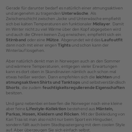
Gerade für darunter bedarf es natürlich einer atmungsaktiven
und angenehm zu tragenden
Unterwäsche
. Als
Zwischenschicht zwischen Jacke und Unterwäsche empfiehlt
sich bei kalten Temperaturen ein funktionaler
Midlayer
. Damit
im Winter nicht zu viel Wärme über den Kopf abgegeben wird
und auch die Ohren keinen Zug erwischen, empfiehlt sich ein
Stirnband
oder eine
Mütze
. Abgerundet wird das
Laufoutfit
dann noch mit einer engen
Tights
und schon kann der
Winterlauf losgehen.
Aber natürlich denkt man in Norwegen auch an den Sommer
und wärmere Temperaturen, entgegen vieler Erwartungen
kann es dort oben in Skandinavien nämlich auch schon mal
etwas heißer werden. Dann empfehlen sich die
leichten
und
atmungsaktiven
Shirts und Tanktops
und selbstverständlisch
Shorts
, die zudem
feuchtigkeitsregulierende Eigenschaften
besitzen.
Und ganz nebenbei entwerfen die Norweger noch eine kleine
aber feine
Lifestyle-Kollektion
bestehend aus
Mänteln,
Parkas, Hosen, Kleidern und Röcken
. Mit der Bekleidung von
Kari Traa ist man also nicht nur beim Sport ein Hingucker,
sondern fällt auch beim Stadtspaziergang mit dem coolen Style
auf. Aber überzeugen Sie sich einfach selbst.