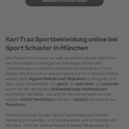
Weitere Produkte laden
Kari Traa Sportbekleidung online bei
Sport Schuster in München
Von Frauen für Frauen, so oder so ähnlich könnte das Motto
der ehemaligen norwegischen Freestyle-Skifahrerin,
Olympiasiegerin und Unternehmens-Gründerin Kari Traa
lauten. Bereits zu ihrer aktiven Sport-Karriere fand sie immer
wieder Zeit,
eigene Mützen und Skijacken
zu designen und
dann auch herzustellen. Zu
gleich
, zu
unkreativ
, zu
maskulin
waren ihr die damaligen
Skibekleidungs-Kollektionen
namhafter Hersteller. Gerade für die Damenwelt war hier
nahezu
nichts Feminines
zu finden,
optisch
wie auch in der
Passform
.
Glücklicherweise fanden diese Eigenkreationen schnell
Anklang im Freundes- und Familienkreis und so festigte sich
die Idee, nach der aktiven Karriere diesen Weg weiter zu