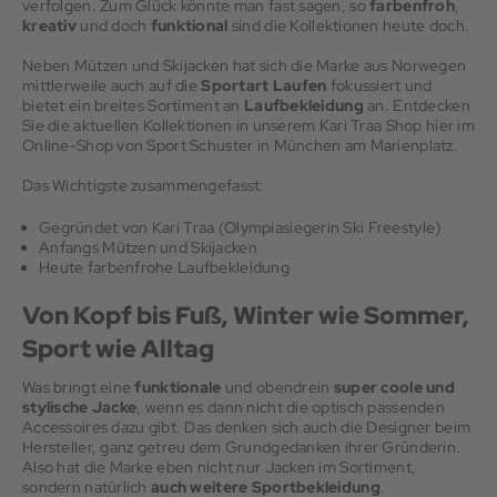
verfolgen. Zum Glück könnte man fast sagen, so
farbenfroh
,
kreativ
und doch
funktional
sind die Kollektionen heute doch.
Neben Mützen und Skijacken hat sich die Marke aus Norwegen
mittlerweile auch auf die
Sportart Laufen
fokussiert und
bietet ein breites Sortiment an
Laufbekleidung
an. Entdecken
Sie die aktuellen Kollektionen in unserem Kari Traa Shop hier im
Online-Shop von Sport Schuster in München am Marienplatz.
Das Wichtigste zusammengefasst:
Gegründet von Kari Traa (Olympiasiegerin Ski Freestyle)
Anfangs Mützen und Skijacken
Heute farbenfrohe Laufbekleidung
Von Kopf bis Fuß, Winter wie Sommer,
Sport wie Alltag
Was bringt eine
funktionale
und obendrein
super coole und
stylische Jacke
, wenn es dann nicht die optisch passenden
Accessoires dazu gibt. Das denken sich auch die Designer beim
Hersteller, ganz getreu dem Grundgedanken ihrer Gründerin.
Also hat die Marke eben nicht nur Jacken im Sortiment,
sondern natürlich
auch weitere Sportbekleidung
.