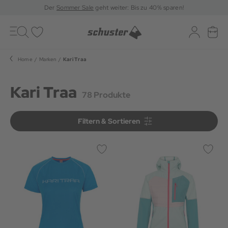
Der
Sommer Sale
geht weiter: Bis zu 40% sparen!
Toggle
navigation
Merkliste
Log-in
War
Home
Marken
Kari Traa
Kari Traa
78 Produkte
Filtern & Sortieren
Filtern & Sortieren