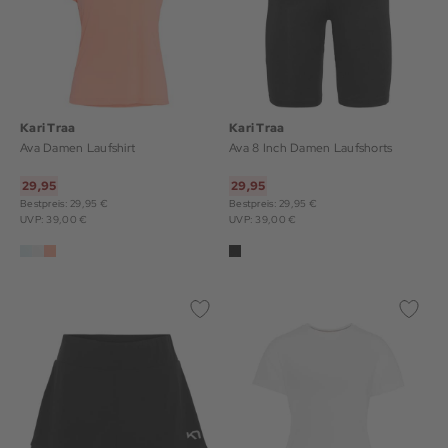
Kari Traa
Kari Traa
Ava Damen Laufshirt
Ava 8 Inch Damen Laufshorts
29,95
29,95
Bestpreis: 29,95 €
Bestpreis: 29,95 €
UVP: 39,00 €
UVP: 39,00 €