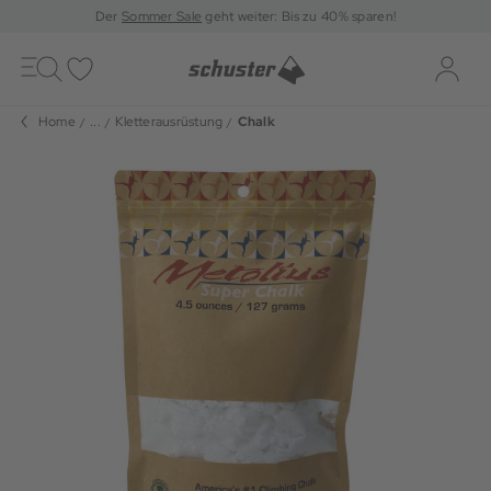
Der
Sommer Sale
geht weiter: Bis zu 40% sparen!
Toggle
navigation
Merkliste
Log-i
Home
...
Kletterausrüstung
Chalk