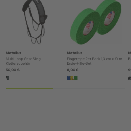
Metolius
Metolius
M
Multi Loop Gear Sling
Fingertape 2er Pack 1,3 cm x 10 m
B
Kletterzubehör
Erste-Hilfe-Set
50,00 €
8,00 €
9