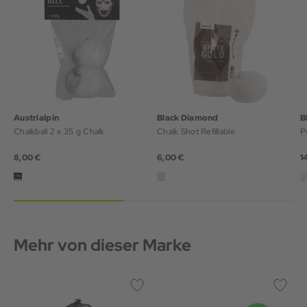
Austrialpin
Black Diamond
B
Chalkball 2 x 35 g Chalk
Chalk Shot Refillable
P
8,00 €
6,00 €
1
Mehr von dieser Marke