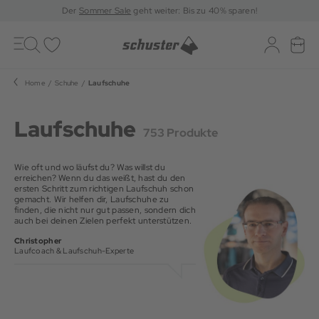
Der
Sommer Sale
geht weiter: Bis zu 40% sparen!
Toggle
navigation
Merkliste
Log-in
War
Home
Schuhe
Laufschuhe
Laufschuhe
753 Produkte
Wie oft und wo läufst du? Was willst du
erreichen? Wenn du das weißt, hast du den
ersten Schritt zum richtigen Laufschuh schon
gemacht. Wir helfen dir, Laufschuhe zu
finden, die nicht nur gut passen, sondern dich
auch bei deinen Zielen perfekt unterstützen.
Christopher
Laufcoach & Laufschuh-Experte