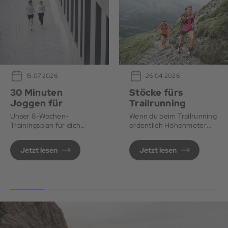
26.04.2026
15.07.2026
Stöcke fürs
30 Minuten
Trailrunning
Joggen für
Anfänger*innen
Wenn du beim Trailrunning
Unser 8-Wochen-
ordentlich Höhenmeter
Trainingsplan für dich
machen willst, sind Stöcke
Schritt für Schritt zu
ideal.
deinem ersten 30-
Jetzt lesen
Jetzt lesen
Minuten-Lauf.