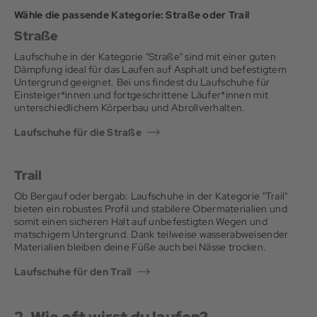
mit der du später laufen willst, und prüfen: Sitzt die Ferse noch
unpassenden Bewegungsablauf keinen perfekten Laufstil.
Aufgaben erfüllen und trotzdem beide zu deinem Laufstil
läuft.
gut? Wird der Mittelfuß gehalten? Bleibt vorne genug Platz?
Wähle die passende Kategorie: Straße oder Trail
passen.
Straße
Laufschuhe in der Kategorie "Straße" sind mit einer guten
Dämpfung ideal für das Laufen auf Asphalt und befestigtem
Untergrund geeignet. Bei uns findest du Laufschuhe für
Einsteiger*innen und fortgeschrittene Läufer*innen mit
unterschiedlichem Körperbau und Abrollverhalten.
Laufschuhe für die Straße
Trail
Ob Bergauf oder bergab: Laufschuhe in der Kategorie "Trail"
bieten ein robustes Profil und stabilere Obermaterialien und
somit einen sicheren Halt auf unbefestigten Wegen und
matschigem Untergrund. Dank teilweise wasserabweisender
Materialien bleiben deine Füße auch bei Nässe trocken.
Laufschuhe für den Trail