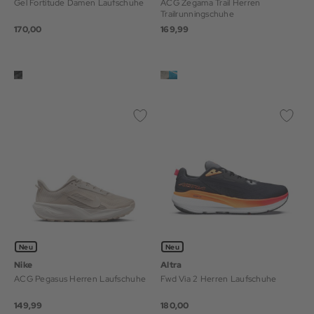
Gel Fortitude Damen Laufschuhe
ACG Zegama Trail Herren
Trailrunningschuhe
170,00
169,99
Neu
Neu
Nike
Altra
ACG Pegasus Herren Laufschuhe
Fwd Via 2 Herren Laufschuhe
149,99
180,00