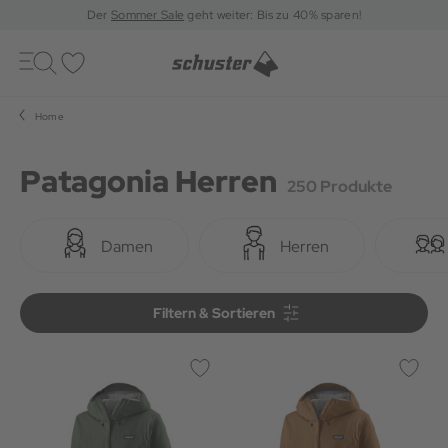
Der
Sommer Sale
geht weiter: Bis zu 40% sparen!
Toggle
navigation
Merkliste
Home
Patagonia Herren
250 Produkte
Damen
Herren
Filtern & Sortieren
Filtern & Sortieren