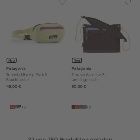
Neu
Neu
Patagonia
Patagonia
Terravia Mini Hip Pack 1L
Terravia Sacoche 3L
Bauchtasche
Umhängetasche
45,00 €
50,00 €
+3
+2
32
von
250
Produkten geladen