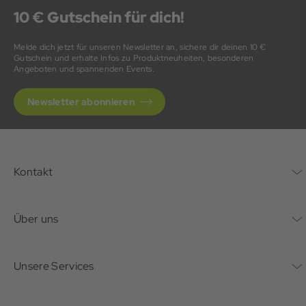
10 € Gutschein für dich!
Melde dich jetzt für unseren Newsletter an, sichere dir deinen 10 €
Gutschein und erhalte Infos zu Produktneuheiten, besonderen
Angeboten und spannenden Events.
Newsletter abonnieren
Kontakt
Kontaktformular
Über uns
Unternehmen
Unsere Services
Nachhaltigkeit
Bonusprogramm