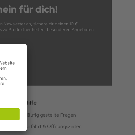
ein für dich!
en Newsletter an, sichere dir deinen 10 €
fos zu Produktneuheiten, besonderen Angeboten
n
Hilfe
Häufig gestellte Fragen
Anfahrt & Öffnungszeiten