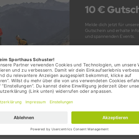
10 € Gutsch
Melde dich jetzt für unser
Gutschein und erhalte In
und spannenden Events.
Newsletter abonniere
s
Unsere Services
hmen
Bonusprogramm
gkeit
Mein Konto