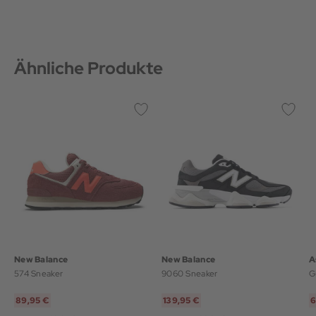
Ähnliche Produkte
New Balance
New Balance
A
574 Sneaker
9060 Sneaker
G
89,95 €
139,95 €
6