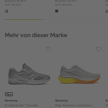
Bestpreis: 89,95 €
Bestpreis: 139,95 €
Be
UVP: 120,00 €
UVP: 190,00 €
U
Mehr von dieser Marke
Neu
Saucony
Saucony
S
ProGrid Guide 7 Sneaker
Ride 19 Herren Laufschuhe