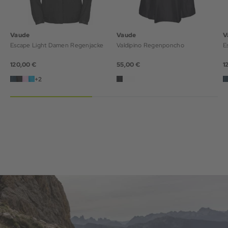
Vaude
Vaude
V
Escape Light Damen Regenjacke
Valdipino Regenponcho
E
120,00 €
55,00 €
1
+2