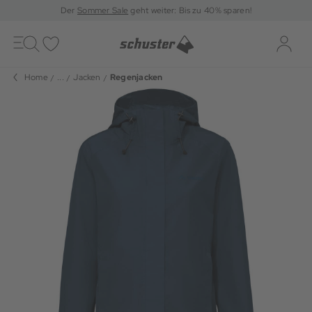
Der
Sommer Sale
geht weiter: Bis zu 40% sparen!
Toggle
navigation
Merkliste
Log-i
Home
...
Jacken
Regenjacken