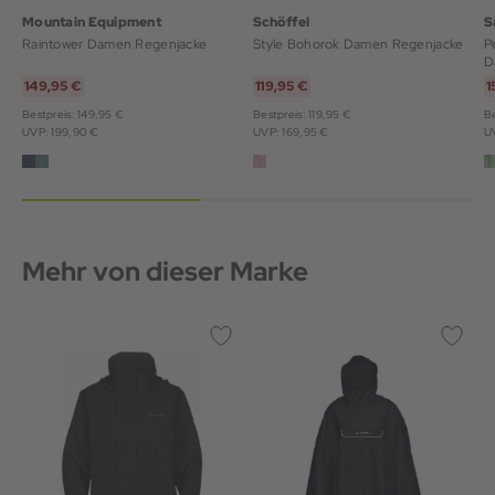
Mountain Equipment
Schöffel
S
Raintower Damen Regenjacke
Style Bohorok Damen Regenjacke
P
D
149,95 €
119,95 €
1
Bestpreis: 149,95 €
Bestpreis: 119,95 €
Be
UVP: 199,90 €
UVP: 169,95 €
U
Mehr von dieser Marke