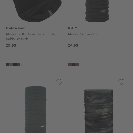
Icebreaker
P.A.C.
Merino 200 Oasis Flexi Chute
Merino Schlauchtuch
Schlauchtuch
29,95
24,95
+1