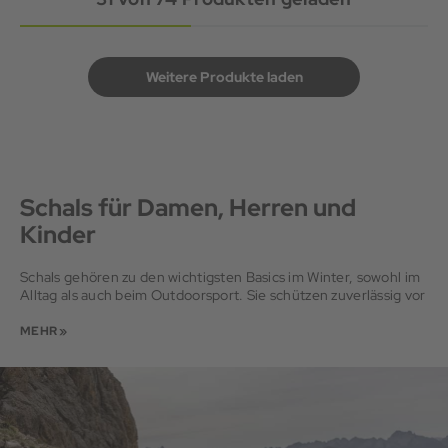
Weitere Produkte laden
Schals für Damen, Herren und
Kinder
Schals gehören zu den wichtigsten Basics im Winter, sowohl im
Alltag als auch beim Outdoorsport. Sie schützen zuverlässig vor
Wind und Kälte und runden deinen Winterlook erst so richtig
ab. Ob klassischer Wollschal, schickes Halstuch oder praktischer
MEHR »
Loopschal, bei uns findest du für jede Aktivität das passende
Modell.
Welcher Schal für welche Aktivität?