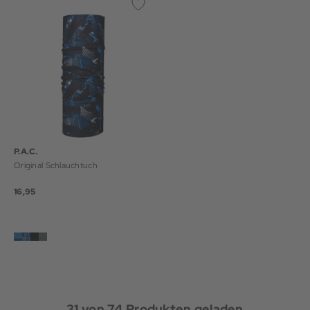
P.A.C.
Original Schlauchtuch
16,95
31
von
74
Produkten geladen