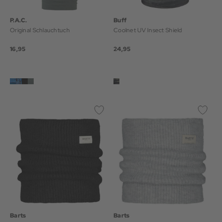
P.A.C.
Buff
Original Schlauchtuch
Coolnet UV Insect Shield
16,95
24,95
Barts
Barts