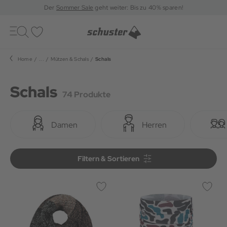
Der
Sommer Sale
geht weiter: Bis zu 40% sparen!
Toggle
navigation
Merkliste
Home
...
Mützen & Schals
Schals
Schals
74 Produkte
Damen
Herren
Filtern & Sortieren
Filtern & Sortieren