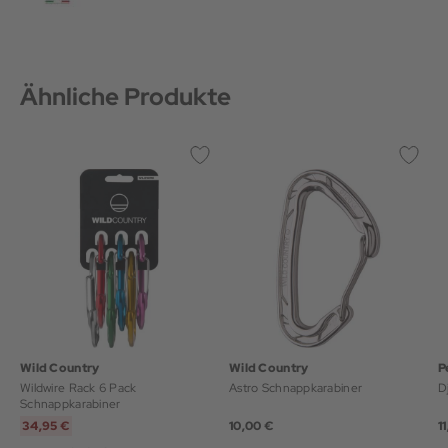
Ähnliche Produkte
Wild Country
Wild Country
P
Wildwire Rack 6 Pack
Astro Schnappkarabiner
D
Schnappkarabiner
34,95 €
10,00 €
1