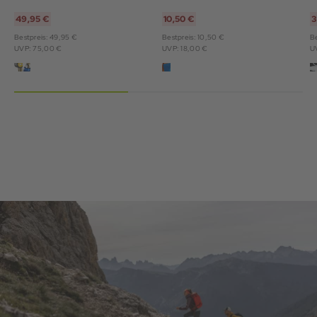
49,95 €
10,50 €
3
Bestpreis: 49,95 €
Bestpreis: 10,50 €
Be
UVP: 75,00 €
UVP: 18,00 €
U