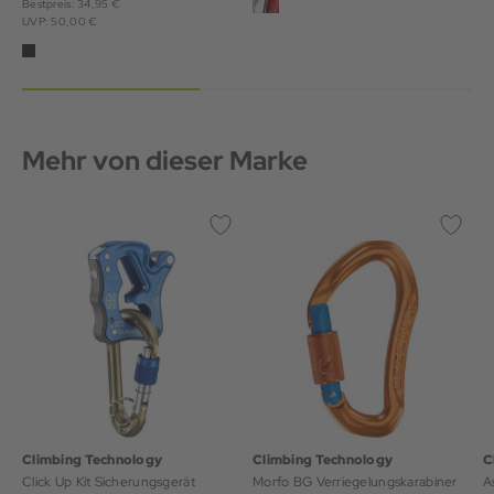
Bestpreis: 34,95 €
UVP: 50,00 €
Mehr von dieser Marke
Climbing Technology
Climbing Technology
C
Click Up Kit Sicherungsgerät
Morfo BG Verriegelungskarabiner
A