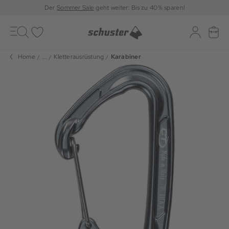
Der
Sommer Sale
geht weiter: Bis zu 40% sparen!
Toggle
navigation
Merkliste
Log-in
War
Home
...
Kletterausrüstung
Karabiner