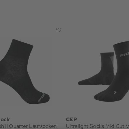
sock
CEP
h II Quarter Laufsocken
Ultralight Socks Mid Cut 