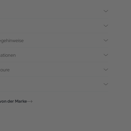
legehinweise
mationen
toure
von der Marke