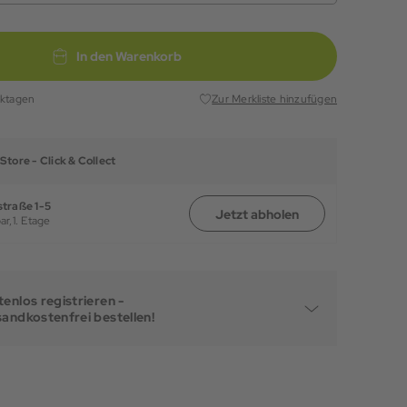
In den Warenkorb
rktagen
Zur Merkliste hinzufügen
Store -
Click & Collect
traße 1-5
Jetzt abholen
ar,
1. Etage
enlos registrieren -
sandkostenfrei bestellen!