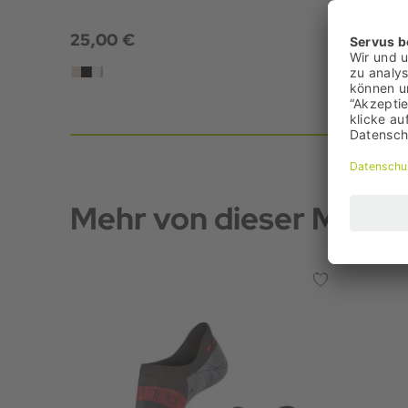
25,00 €
21,95 €
+3
Mehr von dieser Marke