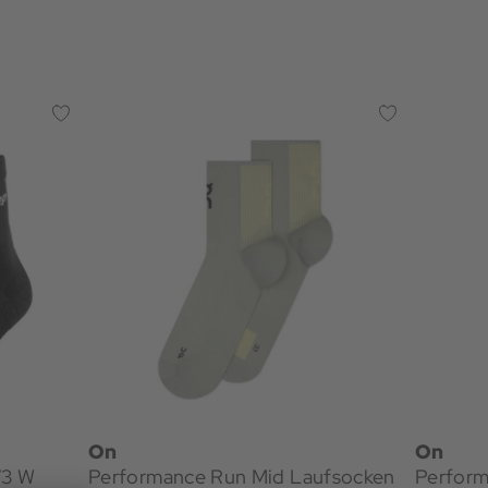
On
On
V3 W
Performance Run Mid Laufsocken
Perform