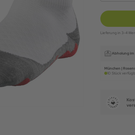
Lieferung in 3-4 We
Abholung im 
München | Rosens
10 Stück verfügb
Kost
ver