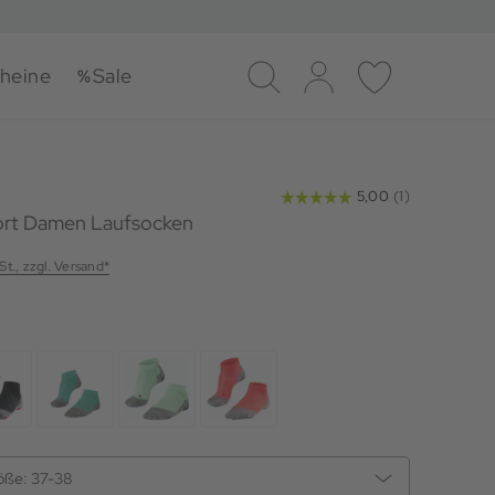
heine
Sale
Suche
Log-in
Merkliste
ort Damen Laufsocken
St., zzgl. Versand*
öße:
37-38