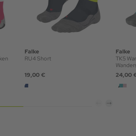
Falke
Falke
ken
RU4 Short
TK5 Wande
Wander
19,00 €
24,00 