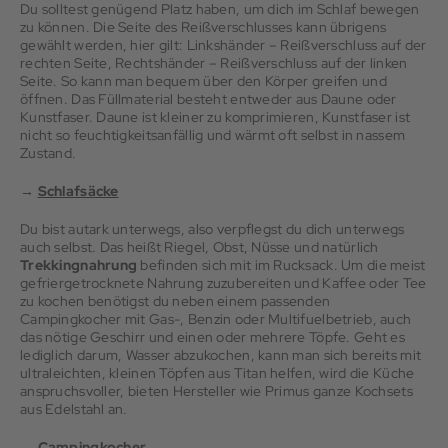
Du solltest genügend Platz haben, um dich im Schlaf bewegen
zu können. Die Seite des Reißverschlusses kann übrigens
gewählt werden, hier gilt: Linkshänder – Reißverschluss auf der
rechten Seite, Rechtshänder – Reißverschluss auf der linken
Seite. So kann man bequem über den Körper greifen und
öffnen. Das Füllmaterial besteht entweder aus Daune oder
Kunstfaser. Daune ist kleiner zu komprimieren, Kunstfaser ist
nicht so feuchtigkeitsanfällig und wärmt oft selbst in nassem
Zustand.
→
Schlafsäcke
Du bist autark unterwegs, also verpflegst du dich unterwegs
auch selbst. Das heißt Riegel, Obst, Nüsse und natürlich
Trekkingnahrung
befinden sich mit im Rucksack. Um die meist
gefriergetrocknete Nahrung zuzubereiten und Kaffee oder Tee
zu kochen benötigst du neben einem passenden
Campingkocher mit Gas-, Benzin oder Multifuelbetrieb, auch
das nötige Geschirr und einen oder mehrere Töpfe. Geht es
lediglich darum, Wasser abzukochen, kann man sich bereits mit
ultraleichten, kleinen Töpfen aus Titan helfen, wird die Küche
anspruchsvoller, bieten Hersteller wie Primus ganze Kochsets
aus Edelstahl an.
→
Campingkocher