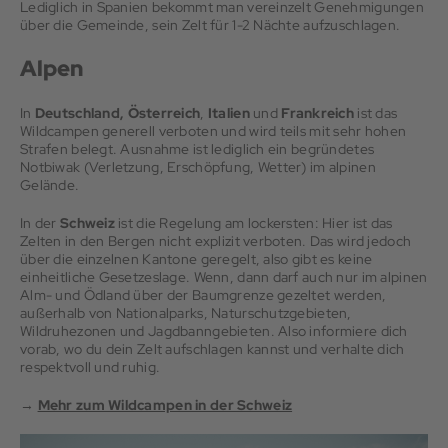
Lediglich in Spanien bekommt man vereinzelt Genehmigungen
über die Gemeinde, sein Zelt für 1-2 Nächte aufzuschlagen.
Alpen
In
Deutschland,
Österreich
,
Italien
und
Frankreich
ist das
Wildcampen generell verboten und wird teils mit sehr hohen
Strafen belegt. Ausnahme ist lediglich ein begründetes
Notbiwak (Verletzung, Erschöpfung, Wetter) im alpinen
Gelände.
In der
Schweiz
ist die Regelung am lockersten: Hier ist das
Zelten in den Bergen nicht explizit verboten. Das wird jedoch
über die einzelnen Kantone geregelt, also gibt es keine
einheitliche Gesetzeslage. Wenn, dann darf auch nur im alpinen
Alm- und Ödland über der Baumgrenze gezeltet werden,
außerhalb von Nationalparks, Naturschutzgebieten,
Wildruhezonen und Jagdbanngebieten. Also informiere dich
vorab, wo du dein Zelt aufschlagen kannst und verhalte dich
respektvoll und ruhig.
→
Mehr zum Wildcampen in der Schweiz