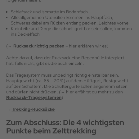
folgendermaßen:
Schlafsack und Isomatte im Bodenfach
Alle allgemeinen Utensilien kommen ins Hauptfach,
Schweres dabei am Rücken entlang packen, Leichtes vorne
Kleinteile und Dinge die schnell greifbar sein sollen, kommen
ins Deckelfach
(→
Rucksack richtig packen
– hier erklären wir es)
Achte darauf, dass der Rucksack eine Regenhülle integriert
hat, falls nicht, gibt es die auch einzeln.
Das Tragesystem muss unbedingt richtig einstellbar sein.
Hauptgewicht (ca. 65 – 70 %) auf dem Hüftgurt, Restgewicht
auf den Schultern. Die Schultergurte sollen angenehm sitzen
und dürfen nicht drücken. (→ hier erfährst du mehr zu den
Rucksack-Tragesystemen
)
→
Trekking-Rucksäcke
Zum Abschluss: Die 4 wichtigsten
Punkte beim Zelttrekking