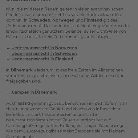
Nun, die mildesten Regeln gelten in vielen skandinavischen
Ländern. Nicht umsonst zieht es so viele Rucksackwanderer
dort hin. In
Schweden
,
Norwegen
und
Finnland
gilt das
Jedermannsrecht. Das bedeutet, auf nicht eingezäuntem oder
landwirtschaftlich genutztem Gelände, außer Sichtweite von
Häusern, darfst du dein Zelt unbehelligt aufschlagen.
→
Jedermannsrecht in Norwegen
→
Jedermannsrecht in Schweden
→
Jedermannsrecht in Finnland
In
Dänemark
wiederum ist das freie Zelten im Allgemeinen
verboten, es gibt aber viele ausgewiesene Wälder, die dafür
freigegeben sind.
→
Campen in Dänemark
Auch
Island
genehmigt das Übernachten im Zelt, sofern man
sich in unbewohntem Gebiet und abseits von Infrastruktur
befindet. Im stark frequentierten Süden und in
Naturschutzgebieten ist das Zelten allerdings nur auf
Campingplätzen gestattet. Entlang der langen Wanderwege,
wie dem Laugavegur gibt es meist Etappenziele mit kleinem
Campingplatz.