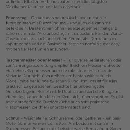
befindet. Pflaster, Verbandsmaterial und die nötigsten
Medikamente müssen einfach dabei sein.
Feuerzeug
– Gaskocher sind praktisch, aber nicht alle
funktionieren mit Piezozündung – und auch die kann mal
defekt sein. Da steht man ohne Feuerzeug schnell mal ganz
schön dumm da. Also unbedingt mit einpacken. Für den Worst-
Case am besten auch noch einen Feuerstahl. Der kann nicht
kaputt gehen und ein Gaskocher lässt sich notfalls super easy
mit den heißen Funken anzünden.
Taschenmesser oder Messer
– Für diverse Reparaturen oder
zur Nahrungszubereitung empfiehlt sich ein Messer. Entweder
ein kleines Klappmesser oder die robustere feststehende
Variante. Nur nicht übertreiben, am besten wählst du ein
Modell mit einer Klinge zwischen 9 und 11cm, das ist für alles
praktisch zu gebrauchen. Beachte hier unbedingt die
Gesetzeslage im Reiseland. In Deutschland darf die Klinge bei
einem feststehenden Messer 12cm nicht überschreiten. Es gibt
aber gerade für die Outdoorküche auch sehr praktische
Klappmesser, die (hier) unproblematisch sind.
Schnur
– Wäscheleine, Schnürsenkel oder Zeltleine – ein paar
Meter Schnur können viel retten. Am besten mit ca. 3mm
Durchmesser. Bei uns gibt’s beispielsweise Reepschnur. Super