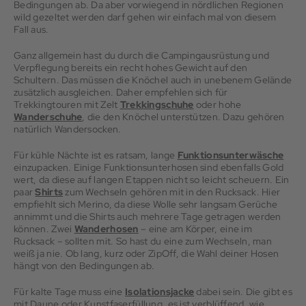
Bedingungen ab. Da aber vorwiegend in nördlichen Regionen
wild gezeltet werden darf gehen wir einfach mal von diesem
Fall aus.
Ganz allgemein hast du durch die Campingausrüstung und
Verpflegung bereits ein recht hohes Gewicht auf den
Schultern. Das müssen die Knöchel auch in unebenem Gelände
zusätzlich ausgleichen. Daher empfehlen sich für
Trekkingtouren mit Zelt
Trekkingschuhe
oder hohe
Wanderschuhe
, die den Knöchel unter
stützen. Dazu gehören
natürlich Wandersocken.
Für kühle Nächte ist es ratsam, lange
Funktionsunterwäsche
einzupacken. Einige Funktionsunterhosen sind ebenfalls Gold
wert, da diese auf langen Etappen nicht so leicht scheuern. Ein
paar
Shirts
zum Wechseln gehören mit in den Rucksack. Hier
empfiehlt sich Merino, da diese Wolle sehr langsam Gerüche
annimmt und die Shirts auch mehrere Tage getragen werden
können. Zwei
Wanderhosen
– eine am Körper, eine im
Rucksack – sollten mit. So hast du eine zum Wechseln, man
weiß ja nie. Ob lang, kurz oder ZipOff, die Wahl deiner Hosen
hängt von den Bedingungen ab.
Für kalte Tage muss eine
Isolationsjacke
dabei sein. Die gibt es
mit Daune oder Kunstfaserfüllung, es ist verblüffend, wie