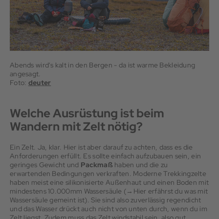
Abends wird's kalt in den Bergen - da ist warme Bekleidung
angesagt.
Foto:
deuter
Welche Ausrüstung ist beim
Wandern mit Zelt nötig?
Ein Zelt. Ja, klar. Hier ist aber darauf zu achten, dass es die
Anforderungen erfüllt. Es sollte einfach aufzubauen sein, ein
geringes Gewicht und
Packmaß
haben und die zu
erwartenden Bedingungen verkraften. Moderne Trekkingzelte
haben meist eine silikonisierte Außenhaut und einen Boden mit
mindestens 10.000mm Wassersäule (→Hier erfährst du was mit
Wassersäule gemeint ist). Sie sind also zuverlässig regendicht
und das Wasser drückt auch nicht von unten durch, wenn du im
Zelt liegst. Zudem muss das Zelt windstabil sein, also gut