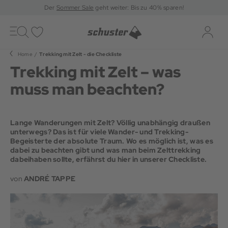
Der
Sommer Sale
geht weiter: Bis zu 40% sparen!
Toggle
navigation
Merkliste
Log-i
Home
Trekking mit Zelt - die Checkliste
Trekking mit Zelt – was
muss man beachten?
Lange Wanderungen mit Zelt? Völlig unabhängig draußen
unterwegs? Das ist für viele Wander- und Trekking-
Begeisterte der absolute Traum. Wo es möglich ist, was es
dabei zu beachten gibt und was man beim Zelttrekking
dabeihaben sollte, erfährst du hier in unserer Checkliste.
von
ANDRÉ TAPPE