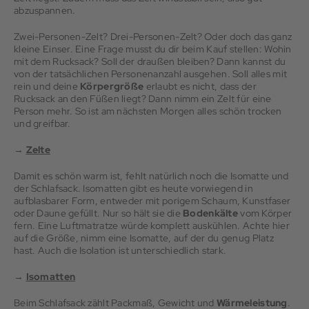
abzuspannen.
Zwei-Personen-Zelt? Drei-Personen-Zelt? Oder doch das ganz
kleine Einser. Eine Frage musst du dir beim Kauf stellen: Wohin
mit dem Rucksack? Soll der draußen bleiben? Dann kannst du
von der tatsächlichen Personenanzahl ausgehen. Soll alles mit
rein und deine
Körpergröße
erlaubt es nicht, dass der
Rucksack an den Füßen liegt? Dann nimm ein Zelt für eine
Person mehr. So ist am nächsten Morgen alles schön trocken
und greifbar.
→
Zelte
Damit es schön warm ist, fehlt natürlich noch die Isomatte und
der Schlafsack. Isomatten gibt es heute vorwiegend in
aufblasbarer Form, entweder mit porigem Schaum, Kunstfaser
oder Daune gefüllt. Nur so hält sie die
Bodenkälte
vom Körper
fern. Eine Luftmatratze würde komplett auskühlen. Achte hier
auf die Größe, nimm eine Isomatte, auf der du genug Platz
hast. Auch die Isolation ist unterschiedlich stark.
→
Isomatten
Beim Schlafsack zählt Packmaß, Gewicht und
Wärmeleistung
.