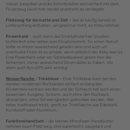
robust, belastbar und die Schnittstellen sind einfach mit dem
Feuerzeug (auch hier wieder praktisch) zu versiegeln.
Flickzeug für Isomatte und Zelt
– das ist häufig bereits im
Lieferumfang enthalten, vergesst nur nicht, es mitzunehmen.
Powerbank
– auch wenn das Smartphone hier draußen
hoffentlich eher selten zum Einsatz kommt, für einen Notruf
sollte es immer ausreichend geladen sein und auch um
eventuelle Fotos ist es schade, wenn plötzlich der Akku leer ist.
Eine Powerbank oder ein Solarladepaneel geben hier die
Sicherheit, immer ausreichend Strom dabei zu haben. Vor
allem auch fürs GPS sehr wichtig!
Wasserflasche
/
Trinkblase
– Eine Trinkblase kann bei den
meisten modernen Rucksäcken einfach entlang des
Rückenteils verstaut werden und der Schlauch hat auch einen
passenden Ausgang. So kann, auch ohne den Rucksack
abzusetzen, ohne Schwierigkeiten getrunken werden. Wer
lieber traditionell trinkt, greift zur Trinkflasche aus Edelstahl,
Kunststoff oder Aluminium.
Funktionshandtuch
– die kleinen Microfaser-Handtücher
nehmen kaum Platz weg, sind superleicht, saugstark und